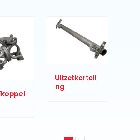
Uitzetkorteli
ng
ikoppel