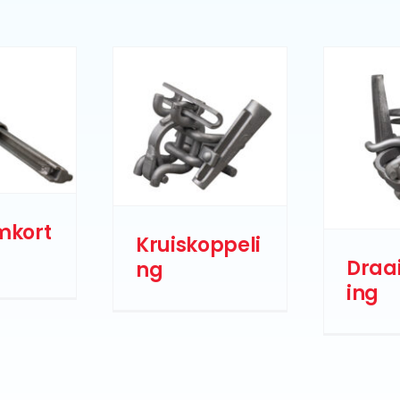
mkort
Kruiskoppeli
Draa
ng
ing