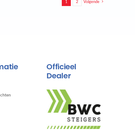
1
2
Volgende
matie
Officieel
Dealer
ichten