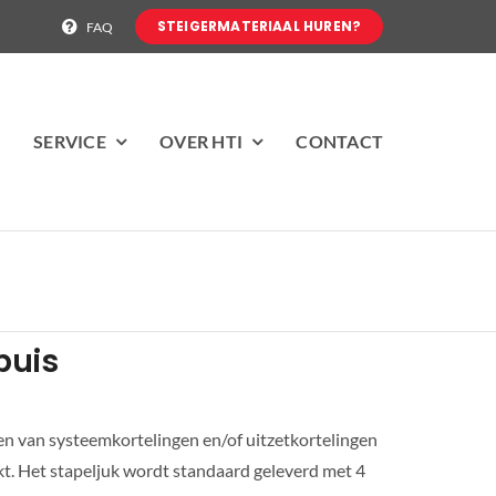
STEIGERMATERIAAL HUREN?
FAQ
N
SERVICE
OVER HTI
CONTACT
buis
en van systeemkortelingen en/of uitzetkortelingen
ikt. Het stapeljuk wordt standaard geleverd met 4