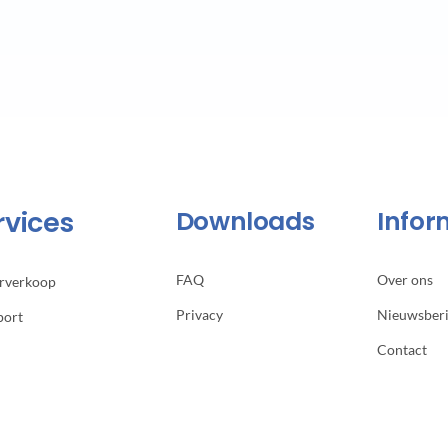
rvices
Downloads
Infor
FAQ
Over ons
erverkoop
Privacy
Nieuwsber
port
Contact