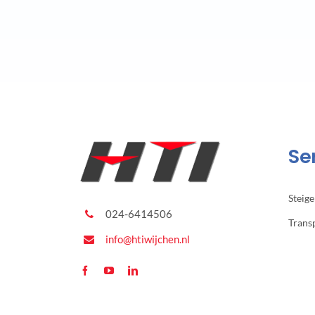
Se
Steig
024-6414506
Trans
info@htiwijchen.nl