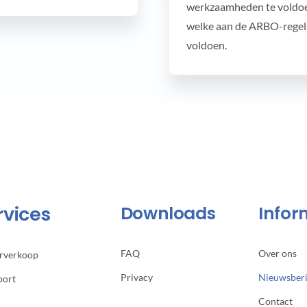
werkzaamheden te voldo
welke aan de ARBO-regel
voldoen.
rvices
Downloads
Infor
FAQ
Over ons
erverkoop
Privacy
Nieuwsber
port
Contact