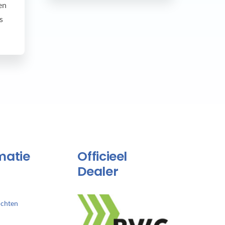
en
s
matie
Officieel
Dealer
ichten