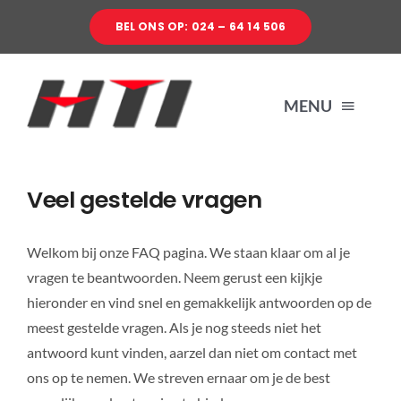
Ga
BEL ONS OP: 024 – 64 14 506
naar
inhoud
MENU
PRODUCTEN
Veel gestelde vragen
SERVICE
Welkom bij onze FAQ pagina. We staan klaar om al je
vragen te beantwoorden. Neem gerust een kijkje
OVER HTI
hieronder en vind snel en gemakkelijk antwoorden op de
meest gestelde vragen. Als je nog steeds niet het
antwoord kunt vinden, aarzel dan niet om contact met
CONTACT
ons op te nemen. We streven ernaar om je de best